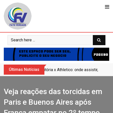
Skip
to
content
Últimas Notícias
Vitória x Athletico: onde assistir, horár
Veja reações das torcidas em
Paris e Buenos Aires após
França empatar no 2º tempo