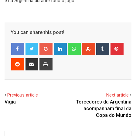
e na Argentina durante todo o jogo.
You can share this post!
Google+
LinkedIn
Whatsapp
StumbleUpon
Tumblr
Pinter
Reddit
Share
Print
via
Email
Previous article
Next article
Vigia
Torcedores da Argentina
acompanham final da
Copa do Mundo