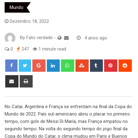
Mundo
Dezembro 18, 2022
By
Fato verdade
-
4 anos ago
0
247
1 minute read
Google+
LinkedIn
Whatsapp
StumbleUpon
Tumblr
Pinterest
Red
Share
Print
via
Email
No Catar, Argentina e França se enfrentam na final da Copa do
Mundo de 2022. País sul-americano abriu o placar no primeiro
tempo, com gols de Messi Di María, mas França empatou no
segundo tempo. Na volta do segundo tempo do jogo final da
Copa do Mundo do Catar, o clima mudou em Paris e Buenos