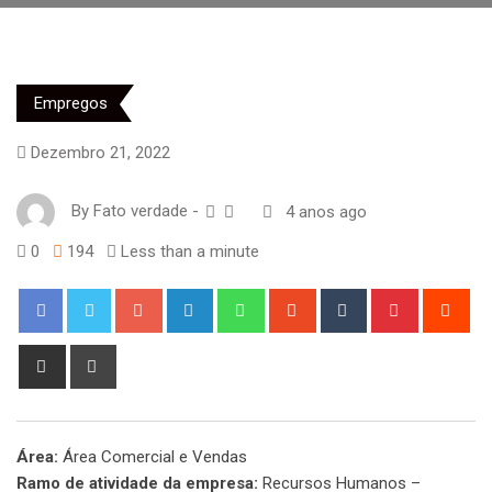
Empregos
Dezembro 21, 2022
By
Fato verdade
-
4 anos ago
0
194
Less than a minute
Google+
LinkedIn
Whatsapp
StumbleUpon
Tumblr
Pinterest
Red
Share
Print
via
Email
Área:
Área Comercial e Vendas
Ramo de atividade da empresa:
Recursos Humanos –