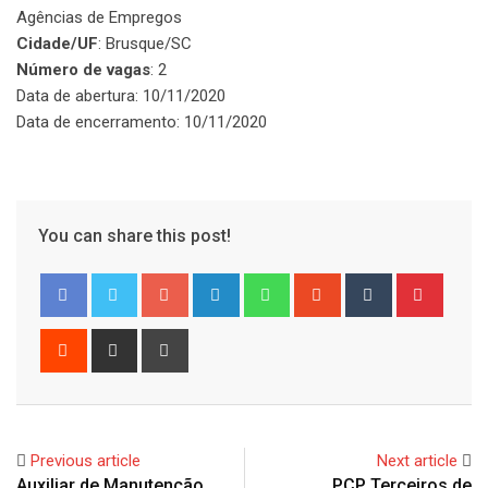
Agências de Empregos
Cidade/UF
: Brusque/SC
Número de vagas
: 2
Data de abertura: 10/11/2020
Data de encerramento: 10/11/2020
You can share this post!
Google+
LinkedIn
Whatsapp
StumbleUpon
Tumblr
Pinter
Reddit
Share
Print
via
Email
Previous article
Next article
Auxiliar de Manutenção
PCP Terceiros de