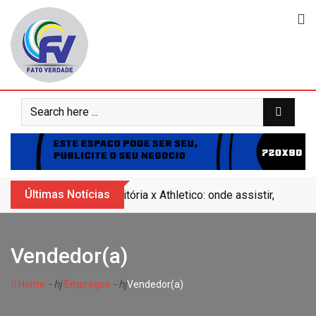
Skip
to
content
Últimas Notícias
Vitória x Athletico: onde assistir, horár
Vendedor(a)
- hj
- hj
Home
Empregos
Vendedor(a)