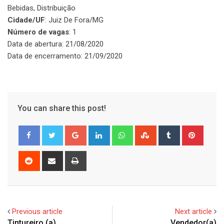
Bebidas, Distribuição
Cidade/UF
: Juiz De Fora/MG
Número de vagas
: 1
Data de abertura: 21/08/2020
Data de encerramento: 21/09/2020
You can share this post!
Google+
LinkedIn
Whatsapp
StumbleUpon
Tumblr
Pinter
Reddit
Share
Print
via
Email
Previous article
Next article
Tintureiro (a)
Vendedor(a)