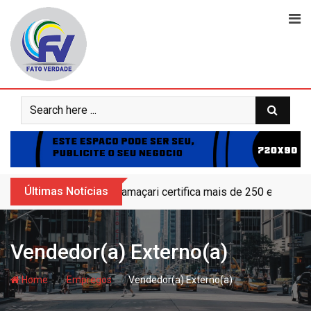
Skip
to
content
Últimas Notícias
Camaçari certifica mais de 250 educand
Vendedor(a) Externo(a)
- hj
- hj
Home
Empregos
Vendedor(a) Externo(a)