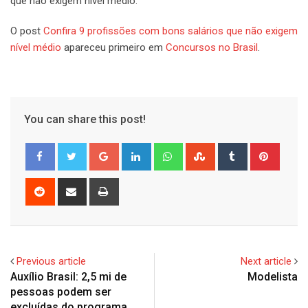
que não exigem nível médio.
O post
Confira 9 profissões com bons salários que não exigem
nível médio
apareceu primeiro em
Concursos no Brasil
.
You can share this post!
Google+
LinkedIn
Whatsapp
StumbleUpon
Tumblr
Pinter
Reddit
Share
Print
via
Email
Previous article
Next article
Auxílio Brasil: 2,5 mi de
Modelista
pessoas podem ser
excluídas do programa