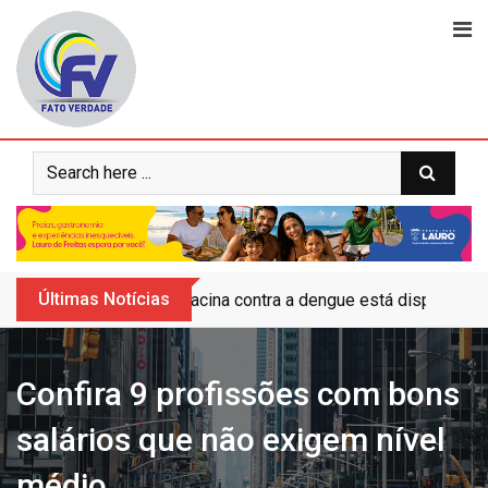
Skip
to
content
Últimas Notícias
Vacina contra a dengue está disponível 
Confira 9 profissões com bons
salários que não exigem nível
médio