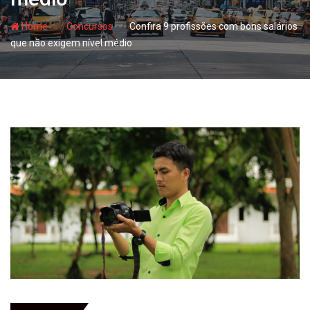
- hj
- hj
Home
Concursos
Confira 9 profissões com bons salários
que não exigem nível médio