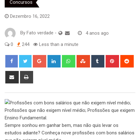
Concursos
Dezembro 16, 2022
By
Fato verdade
-
4 anos ago
0
244
Less than a minute
Google+
LinkedIn
Whatsapp
StumbleUpon
Tumblr
Pinterest
Red
Share
Print
via
Email
Sempre sonhou em ganhar bem, mas não quis levar os
estudos adiante? Conheça nove profissões com bons salários