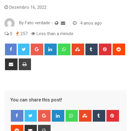
Dezembro 16, 2022
By
Fato verdade
-
4 anos ago
0
257
Less than a minute
Google+
LinkedIn
Whatsapp
StumbleUpon
Tumblr
Pinterest
Red
Share
Print
via
Email
You can share this post!
Google+
LinkedIn
Whatsapp
StumbleUpon
Tumblr
Pinter
Reddit
Share
Print