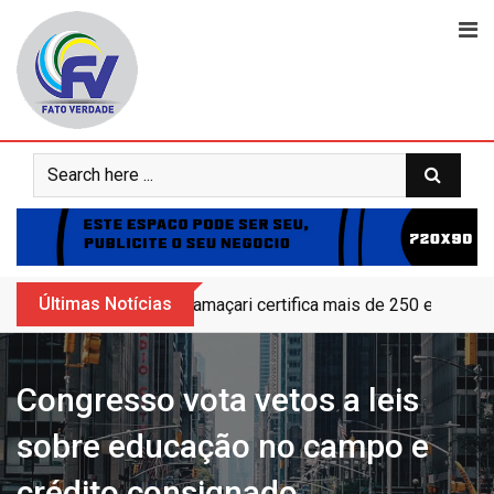
Skip
to
content
Últimas Notícias
Camaçari certifica mais de 250 educand
Congresso vota vetos a leis
sobre educação no campo e
crédito consignado