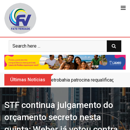
Skip
to
content
Últimas Notícias
Petrobahia patrocina requalificação do 
STF continua julgamento do
orçamento secreto nesta
quinta; Weber já votou contra