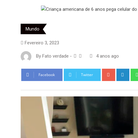
Mundo
Fevereiro 3, 2023
By
Fato verdade
-
4 anos ago
Google+
Link
Facebook
Twitter