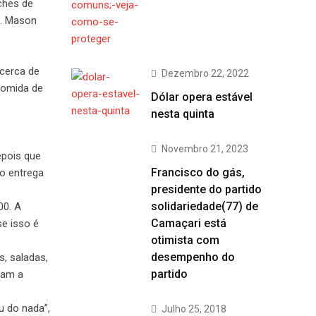
ches de
a. Mason
(cerca de
Dezembro 22, 2022
 comida de
Dólar opera estável
nesta quinta
Novembro 21, 2023
epois que
Francisco do gás,
vo entrega
presidente do partido
solidariedade(77) de
00. A
Camaçari está
e isso é
otimista com
desempenho do
, saladas,
partido
ram a
u do nada”,
Julho 25, 2018