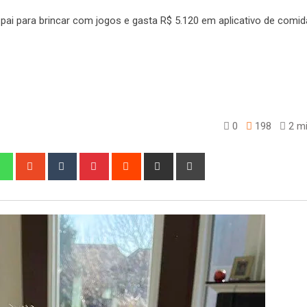
0
198
2 mi
edIn
Whatsapp
StumbleUpon
Tumblr
Pinterest
Reddit
Share
Print
via
Email