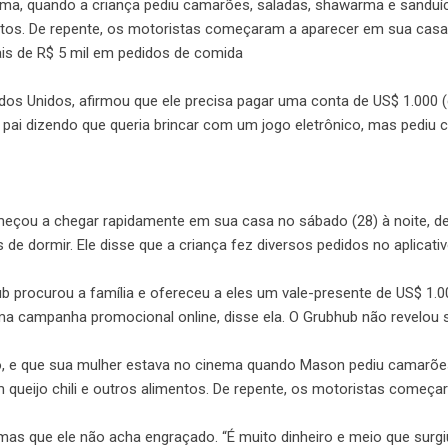
nema, quando a criança pediu camarões, saladas, shawarma e sanduí
imentos. De repente, os motoristas começaram a aparecer em sua cas
ais de R$ 5 mil em pedidos de comida
os Unidos, afirmou que ele precisa pagar uma conta de US$ 1.000 
do pai dizendo que queria brincar com um jogo eletrônico, mas pediu
omeçou a chegar rapidamente em sua casa no sábado (28) à noite, d
s de dormir. Ele disse que a criança fez diversos pedidos no aplicati
b procurou a família e ofereceu a eles um vale-presente de US$ 1.0
 campanha promocional online, disse ela. O Grubhub não revelou s
o, e que sua mulher estava no cinema quando Mason pediu camarões
 queijo chili e outros alimentos. De repente, os motoristas começa
mas que ele não acha engraçado. “É muito dinheiro e meio que surgi