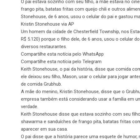
O pai estava sozinho com seu filho, a mãe estava no ci
frango pita, batatas fritas com queijo chili e outros al
Stonehouse, de 6 anos, usou o celular do pai e gastou m
Kristin Stonehouse via AP
Um homem da cidade de Chesterfield Township, nos Estad
R$ 5.120) porque o filho dele, de 6 anos, usou o celular 
diversos restaurantes.
Compartilhe esta notícia pelo WhatsApp
Compartilhe esta notícia pelo Telegram
Keith Stonehouse, o pai da história, disse que comida c
ele deixou seu filho, Mason, usar o celular para jogar ante
de comida Grubhub.
A mãe do menino, Kristin Stonehouse, disse que o Grubhu
empresa também está considerando usar a família em uma
verdade.
Keith Stonehouse disse que estava sozinho com seu filh
shawarma e sanduíches de frango pita, batatas fritas com
aparecer em sua casa.
O pai disse que a história parece uma esquete de humor, 