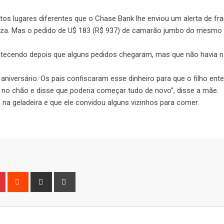
tos lugares diferentes que o Chase Bank lhe enviou um alerta de fr
izza. Mas o pedido de U$ 183 (R$ 937) de camarão jumbo do mesmo
ntecendo depois que alguns pedidos chegaram, mas que não havia 
aniversário. Os pais confiscaram esse dinheiro para que o filho en
 no chão e disse que poderia começar tudo de novo”, disse a mãe.
na geladeira e que ele convidou alguns vizinhos para comer.
n
r
Pinterest
Reddit
Share
Print
via
Email