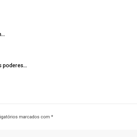
m…
os poderes…
igatórios marcados com
*