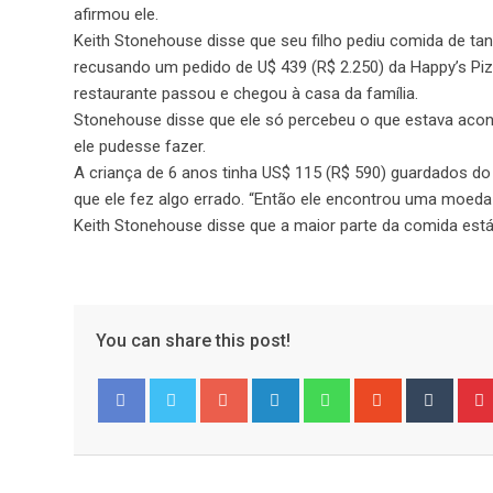
afirmou ele.
Keith Stonehouse disse que seu filho pediu comida de tan
recusando um pedido de U$ 439 (R$ 2.250) da Happy’s P
restaurante passou e chegou à casa da família.
Stonehouse disse que ele só percebeu o que estava aco
ele pudesse fazer.
A criança de 6 anos tinha US$ 115 (R$ 590) guardados do 
que ele fez algo errado. “Então ele encontrou uma moeda
Keith Stonehouse disse que a maior parte da comida está 
You can share this post!
Google+
LinkedIn
Whatsapp
StumbleUpo
Tumbl
Facebook
Twitter