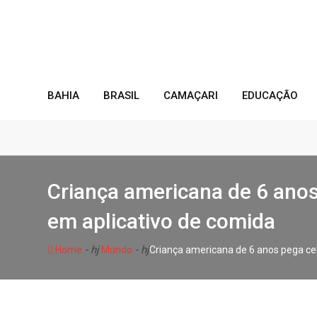
Skip
to
content
BAHIA
BRASIL
CAMAÇARI
EDUCAÇÃO
Criança americana de 6 anos
em aplicativo de comida
- hj
- hj
Home
Mundo
Criança americana de 6 anos pega cel