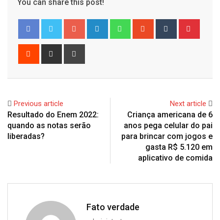
You can share this post!
Google+
LinkedIn
Whatsapp
StumbleUpon
Tumblr
Pinter
Reddit
Share
Print
via
Email
Previous article
Next article
Resultado do Enem 2022:
Criança americana de 6
quando as notas serão
anos pega celular do pai
liberadas?
para brincar com jogos e
gasta R$ 5.120 em
aplicativo de comida
Fato verdade