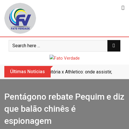
Skip
to
content
Últimas Notícias
Vitória x Athletico: onde assistir, horár
Pentágono rebate Pequim e diz
que balão chinês é
espionagem