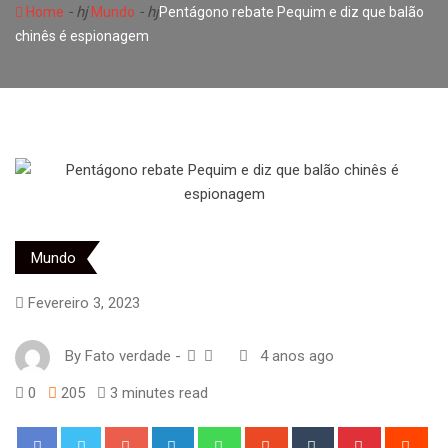
- hj
- hj
Home
Mundo
Pentágono rebate Pequim e diz que balão
chinês é espionagem
Mundo
Fevereiro 3, 2023
By
Fato verdade
-
4 anos ago
0
205
3 minutes read
Google+
LinkedIn
Whatsapp
StumbleUpon
Tumblr
Pinterest
Red