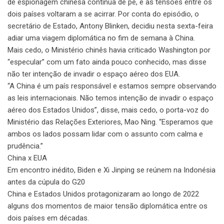
de espionagem chinesa continua de pé, e as tensões entre os
dois países voltaram a se acirrar. Por conta do episódio, o
secretário de Estado, Antony Blinken, decidiu nesta sexta-feira
adiar uma viagem diplomática no fim de semana à China.
Mais cedo, o Ministério chinês havia criticado Washington por
“especular” com um fato ainda pouco conhecido, mas disse
não ter intenção de invadir o espaço aéreo dos EUA.
“A China é um país responsável e estamos sempre observando
as leis internacionais. Não temos intenção de invadir o espaço
aéreo dos Estados Unidos”, disse, mais cedo, o porta-voz do
Ministério das Relações Exteriores, Mao Ning. “Esperamos que
ambos os lados possam lidar com o assunto com calma e
prudência.”
China x EUA
Em encontro inédito, Biden e Xi Jinping se reúnem na Indonésia
antes da cúpula do G20
China e Estados Unidos protagonizaram ao longo de 2022
alguns dos momentos de maior tensão diplomática entre os
dois países em décadas.