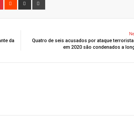
n
r
Pinterest
Reddit
Share
Print
via
Email
Ne
ante da
Quatro de seis acusados por ataque terrorist
em 2020 são condenados a lon