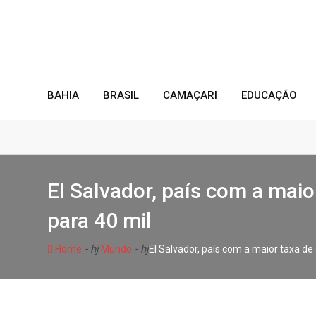
Skip
to
content
BAHIA
BRASIL
CAMAÇARI
EDUCAÇÃO
El Salvador, país com a mai
para 40 mil
- hj
- hj
Home
Mundo
El Salvador, país com a maior taxa d