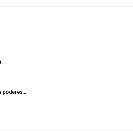
m…
os poderes…