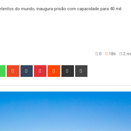
0
186
2 mi
edIn
Whatsapp
StumbleUpon
Tumblr
Pinterest
Reddit
Share
Print
via
Email