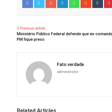
Google+
LinkedIn
Whatsapp
StumbleUpo
Tumbl
Facebook
Twitter
Previous article
Ministério Público Federal defende que ex-comand
PM fique preso
Fato verdade
administrator
Related Articles