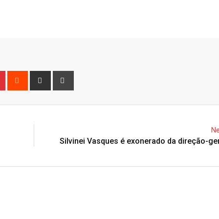
n
r
Pinterest
Reddit
Share
Print
via
Email
Ne
Silvinei Vasques é exonerado da direção-ge