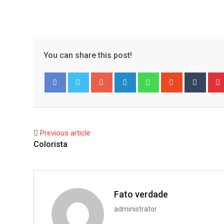
You can share this post!
Google+
LinkedIn
Whatsapp
StumbleUpo
Tumbl
Facebook
Twitter
Previous article
Colorista
Fato verdade
administrator