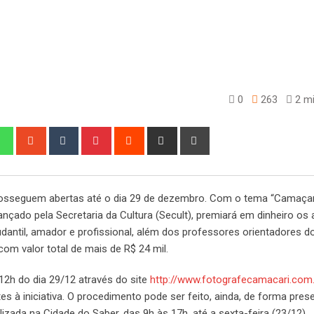
0
263
2 mi
edIn
Whatsapp
StumbleUpon
Tumblr
Pinterest
Reddit
Share
Print
via
Email
rosseguem abertas até o dia 29 de dezembro. Com o tema “Camaçari
lançado pela Secretaria da Cultura (Secult), premiará em dinheiro os
dantil, amador e profissional, além dos professores orientadores d
om valor total de mais de R$ 24 mil.
12h do dia 29/12 através do site
http://www.fotografecamacari.com.
 à iniciativa. O procedimento pode ser feito, ainda, de forma prese
zada na Cidade do Saber, das 9h às 17h, até a sexta-feira (23/12).