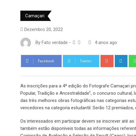
Camaçari
Dezembro 20, 2022
By
Fato verdade
-
4 anos ago
Google+
Link
Facebook
Twitter
As inscrições para a 4ª edição do Fotografe Camaçari p
Popular, Tradição e Ancestralidade”, o concurso cultural, 
das três melhores obras fotográficas nas categorias estu
vencedores na categoria estudantil. Serão 12 premiados, c
Os interessados em participar devem se inscrever até as 
também estão disponíveis todas as informações referentes
Comissão de Avaliação e Seleção da Secult (Ceasc), locali