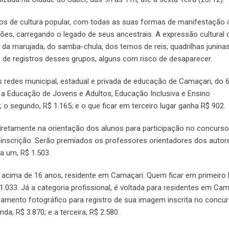
s de cultura popular, com todas as suas formas de manifestação cu
ções, carregando o legado de seus ancestrais. A expressão cultural
da marujada, do samba-chula, dos ternos de reis, quadrilhas juninas
 de registros desses grupos, alguns com risco de desaparecer.
as redes municipal, estadual e privada de educação de Camaçari, do 
 a Educação de Jovens e Adultos, Educação Inclusiva e Ensino
; o segundo, R$ 1.165; e o que ficar em terceiro lugar ganha R$ 902.
etamente na orientação dos alunos para participação no concurs
 inscrição. Serão premiados os professores orientadores dos autor
a um, R$ 1.503.
acima de 16 anos, residente em Camaçari. Quem ficar em primeiro l
1.033. Já a categoria profissional, é voltada para residentes em Cam
pamento fotográfico para registro de sua imagem inscrita no concu
a, R$ 3.870; e a terceira, R$ 2.580.