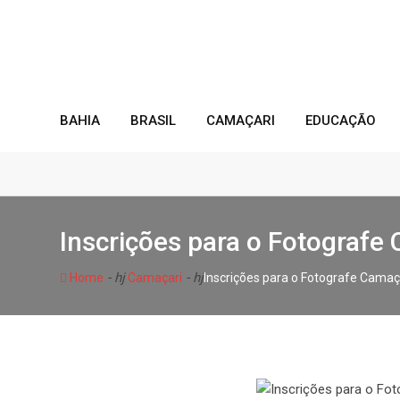
Skip
to
content
BAHIA
BRASIL
CAMAÇARI
EDUCAÇÃO
Inscrições para o Fotograf
- hj
- hj
Home
Camaçari
Inscrições para o Fotografe Cama