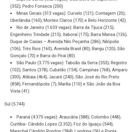
(352); Pedro Fonseca (200)
Minas Gerais (513 vagas): Curvelo (121); Contagem (20);
Uberlândia (160); Montes Claros (170) e Belo Horizonte (42).
Rio de Janeiro (1.633 vagas): Barra da Tijuca (215);
Engenheiro Trindade (215); Itaboraí (175); Barra Mansa (126);
Duque de Caxias – Avenida Nilo Peçanha (286); Nilópolis
(106); Três Rios (160); Avenida Brasil (80); Bangu (120); São
Gonçalo (70) e Barra do Piraí (80).
São Paulo (3.775 vagas): Taboão da Serra (353); Registro
(102); Santos (378); Cubatão (154); Campinas (768); Amparo
(300); Atibaia (464); Jacaré (240); São José do Rio Preto
(858); Fernandópolis (7); Marília (110) e São João da Boa
Vista (41).
Sul (5.744)
Paraná (4.375 vagas): Araucária (588); Colombo (448);
Curitiba- Cândido Lopes (2.352); Foz do Iguaçu (544);
Marechal Cândido Rondon (384); Londrina (56) e Ponta