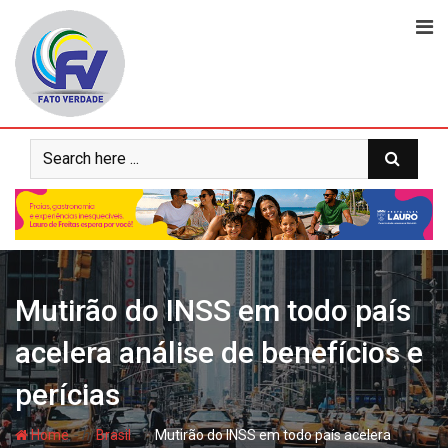
Skip
to
content
Mutirão do INSS em todo país
acelera análise de benefícios e
perícias
- hj
- hj
Home
Brasil
Mutirão do INSS em todo país acelera