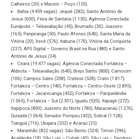
Calheiros (20) e Maceió – Poço (155).
Bahia (4.459 vagas): Jequié (282); Santo Antônio de
Jesus (600); Feira de Santana (1.130); Agência Conectada
Eunápolis – Teleavaliação (45); Brumado (30); Juazeiro
(165); Paripiranga (50); Paulo Afonso (640); Santa Maria da
Vitória (20); Irecê (576); Itabuna (170); Vitória da Conquista
(237); APS Digital – Governo Brasil na Rua (480) e Santo
Antônio de Jesus (34).
Ceará (19.477 vagas): Agência Conectada Fortaleza –
Aldeota – Teleavaliação (640); Brejo Santo (800); Camocim
(106); Campos Sales (208); Crateús (528); Crato (1.817);
Fortaleza – Centro (740); Fortaleza – Centro-Oeste (2.895);
Fortaleza – Jacarecanga (432); Fortaleza – Parquelândia
(1.065); Fortaleza – Sul (2.301); Iguatu (920); Itapagé (272);
Itapipoca (800); Juazeiro do Norte (780); Maracanaú (1.276);
Quixadá (1.064); Senador Pompeu (432); Sobral (1.128);
Tianguá (716); Ubajara (532) e Acaraú (25).
Maranhão (822 vagas): São Bento (324); Timon (396);
Açailândia (18); São Luís – Cohab (45); São Luís – Deodoro