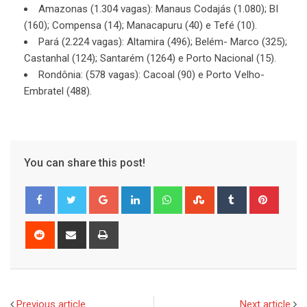
Amazonas (1.304 vagas): Manaus Codajás (1.080); BI
(160); Compensa (14); Manacapuru (40) e Tefé (10).
Pará (2.224 vagas): Altamira (496); Belém- Marco (325);
Castanhal (124); Santarém (1264) e Porto Nacional (15).
Rondônia: (578 vagas): Cacoal (90) e Porto Velho-
Embratel (488).
You can share this post!
Google+
LinkedIn
Whatsapp
StumbleUpon
Tumblr
Pinter
Reddit
Share
Print
via
Email
Previous article
Next article