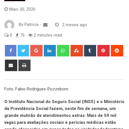
Maio 30, 2026
By
Patricia
-
2 meses ago
0
76
2 minutes read
Google+
LinkedIn
Whatsapp
StumbleUpon
Tumblr
Pinterest
Red
Share
Print
via
Email
Foto: Fabio Rodrigues-Pozzebom
O Instituto Nacional do Seguro Social (INSS) e o Ministério
da Previdência Social fazem, neste fim de semana, um
grande mutirão de atendimentos extras. Mais de 59 mil
vagas para avaliações sociais e perícias médicas estão