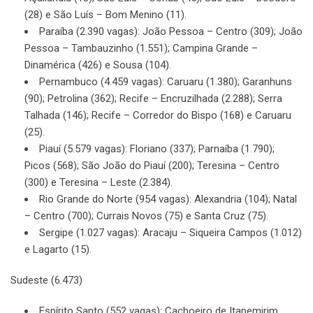
(28) e São Luís – Bom Menino (11).
Paraíba (2.390 vagas): João Pessoa – Centro (309); João
Pessoa – Tambauzinho (1.551); Campina Grande –
Dinamérica (426) e Sousa (104).
Pernambuco (4.459 vagas): Caruaru (1.380); Garanhuns
(90); Petrolina (362); Recife – Encruzilhada (2.288); Serra
Talhada (146); Recife – Corredor do Bispo (168) e Caruaru
(25).
Piauí (5.579 vagas): Floriano (337); Parnaíba (1.790);
Picos (568); São João do Piauí (200); Teresina – Centro
(300) e Teresina – Leste (2.384).
Rio Grande do Norte (954 vagas): Alexandria (104); Natal
– Centro (700); Currais Novos (75) e Santa Cruz (75).
Sergipe (1.027 vagas): Aracaju – Siqueira Campos (1.012)
e Lagarto (15).
Sudeste (6.473)
Espírito Santo (552 vagas): Cachoeiro de Itapemirim