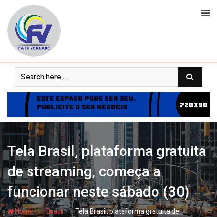
Skip
to
content
Tela Brasil, plataforma gratuita
de streaming, começa a
funcionar neste sábado (30)
- hj
- hj
Home
Brasil
Tela Brasil, plataforma gratuita de