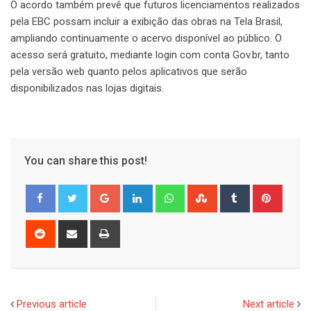
O acordo também prevê que futuros licenciamentos realizados
pela EBC possam incluir a exibição das obras na Tela Brasil,
ampliando continuamente o acervo disponível ao público. O
acesso será gratuito, mediante login com conta Gov.br, tanto
pela versão web quanto pelos aplicativos que serão
disponibilizados nas lojas digitais.
You can share this post!
Google+
LinkedIn
Whatsapp
StumbleUpon
Tumblr
Pinter
Reddit
Share
Print
via
Email
Previous article
Next article