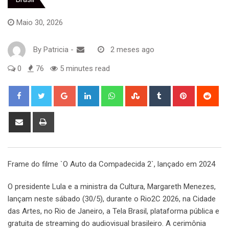
Maio 30, 2026
By
Patricia
-
2 meses ago
0
76
5 minutes read
Google+
LinkedIn
Whatsapp
StumbleUpon
Tumblr
Pinterest
Red
Share
Print
via
Email
Frame do filme `O Auto da Compadecida 2`, lançado em 2024
O presidente Lula e a ministra da Cultura, Margareth Menezes,
lançam neste sábado (30/5), durante o Rio2C 2026, na Cidade
das Artes, no Rio de Janeiro, a Tela Brasil, plataforma pública e
gratuita de streaming do audiovisual brasileiro. A cerimônia