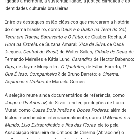
ligadas à memória, à sustentabilidade, à justiça climática e às
identidades culturais brasileiras.
Entre os destaques estão clássicos que marcaram a história
do cinema brasileiro, como D
eus e o Diabo na Terra do Sol
,
Terra em Transe
,
Barravento e O Pátio
, de Glauber Rocha;
A
Hora da Estrela
, de Suzana Amaral;
Xica da Silva
, de Cacá
Diegues;
Central do Brasil
, de Walter Salles;
Cidade de Deus
, de
Fernando Meirelles e Kátia Lund;
Carandiru
, de Hector Babenco;
Olga
, de Jayme Monjardim;
O Quatrilho
, de Fábio Barreto;
O
Que É Isso, Companheiro?
, de Bruno Barreto; e
Cinema,
Aspirinas e Urubus
, de Marcelo Gomes.
A seleção reúne ainda documentários de referência, como
Jango e Os Anos JK
, de Silvio Tendler; produções de Lúcia
Murat, como
Quase Dois Irmãos
e
Doces Poderes
; além de
títulos reconhecidos internacionalmente, como
O Menino e o
Mundo
,
Lixo Extraordinário
e
Ilha das Flores
, eleito pela
Associação Brasileira de Críticos de Cinema (Abraccine) o