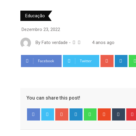
Educação
Dezembro 23, 2022
By
Fato verdade
-
4 anos ago
Google+
Link
Facebook
Twitter
You can share this post!
Google+
LinkedIn
Whatsapp
StumbleUpo
Tumbl
Facebook
Twitter