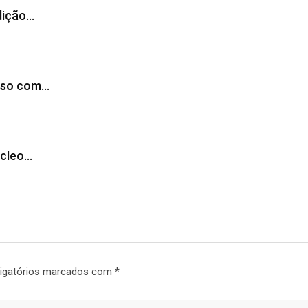
dição…
sso com…
úcleo…
igatórios marcados com
*