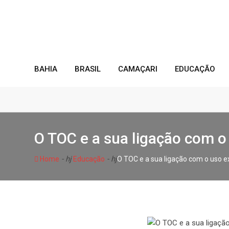
Skip
to
content
BAHIA
BRASIL
CAMAÇARI
EDUCAÇÃO
O TOC e a sua ligação com o
- hj
- hj
Home
Educação
O TOC e a sua ligação com o uso ex