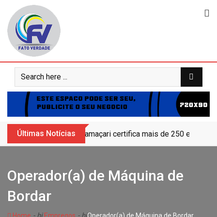
Skip
to
content
Últimas Notícias
Camaçari certifica mais de 250 educand
Operador(a) de Máquina de
Bordar
- hj
- hj
Home
Empregos
Operador(a) de Máquina de Bordar