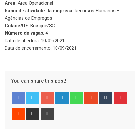
Área:
Área Operacional
Ramo de atividade da empresa:
Recursos Humanos –
Agências de Empregos
Cidade/UF
: Brusque/SC
Número de vagas
: 4
Data de abertura: 10/09/2021
Data de encerramento: 10/09/2021
You can share this post!
Google+
LinkedIn
Whatsapp
StumbleUpon
Tumblr
Pinter
Reddit
Share
Print
via
Email