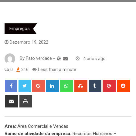
Empregos
Dezembro 19, 2022
By
Fato verdade
-
4 anos ago
0
216
Less than a minute
Google+
LinkedIn
Whatsapp
StumbleUpon
Tumblr
Pinterest
Red
Share
Print
via
Email
Área:
Área Comercial e Vendas
Ramo de atividade da empresa:
Recursos Humanos –