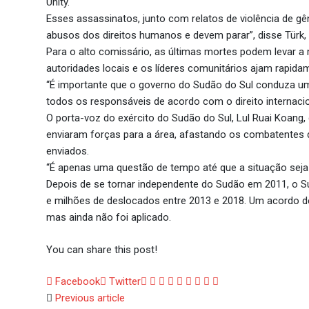
Unity.
Esses assassinatos, junto com relatos de violência de gê
abusos dos direitos humanos e devem parar”, disse Türk
Para o alto comissário, as últimas mortes podem levar a
autoridades locais e os líderes comunitários ajam rapida
“É importante que o governo do Sudão do Sul conduza uma 
todos os responsáveis ​​de acordo com o direito internacio
O porta-voz do exército do Sudão do Sul, Lul Ruai Koang, 
enviaram forças para a área, afastando os combatentes d
enviados.
“É apenas uma questão de tempo até que a situação seja 
Depois de se tornar independente do Sudão em 2011, o S
e milhões de deslocados entre 2013 e 2018. Um acordo d
mas ainda não foi aplicado.
You can share this post!
Google+
LinkedIn
Whatsapp
StumbleUpon
Tumblr
Pinterest
Reddit
Share
Print
Facebook
Twitter
via
Previous article