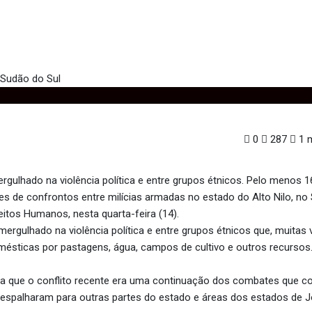
166 civis mortos no Sudão do Sul
0
287
1 m
gulhado na violência política e entre grupos étnicos. Pelo menos 1
s de confrontos entre milícias armadas no estado do Alto Nilo, no
reitos Humanos, nesta quarta-feira (14).
ergulhado na violência política e entre grupos étnicos que, muitas 
ésticas por pastagens, água, campos de cultivo e outros recursos
da que o conflito recente era uma continuação dos combates que
e espalharam para outras partes do estado e áreas dos estados de J