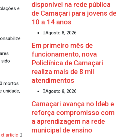
disponível na rede pública
iolações e
de Camaçari para jovens de
10 a 14 anos
Agosto 8, 2026
onsabilize
Em primeiro mês de
funcionamento, nova
tares
 sido
Policlínica de Camaçari
realiza mais de 8 mil
atendimentos
00 mortos
e unidade,
Agosto 8, 2026
Camaçari avança no Ideb e
reforça compromisso com
a aprendizagem na rede
municipal de ensino
xt article