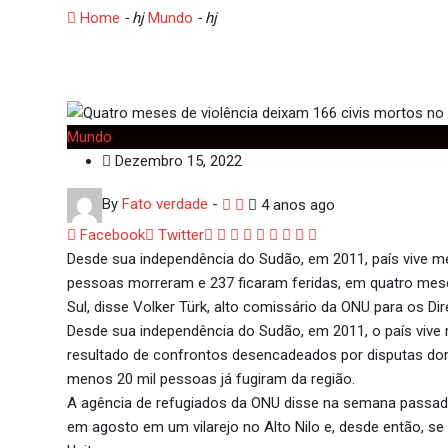
Home
- hj
Mundo
- hj
Quatro meses de violência deixam 
Mundo
Dezembro 15, 2022
By
Fato verdade
-
4 anos ago
Google+
LinkedIn
Whatsapp
StumbleUpon
Tumblr
Pinterest
Reddit
Share
Print
Facebook
Twitter
via
Desde sua independência do Sudão, em 2011, país vive mer
Email
pessoas morreram e 237 ficaram feridas, em quatro mese
Sul, disse Volker Türk, alto comissário da ONU para os Di
Desde sua independência do Sudão, em 2011, o país vive m
resultado de confrontos desencadeados por disputas dom
menos 20 mil pessoas já fugiram da região.
A agência de refugiados da ONU disse na semana passa
em agosto em um vilarejo no Alto Nilo e, desde então, s