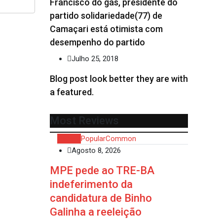
Francisco do gás, presidente do
partido solidariedade(77) de
Camaçari está otimista com
desempenho do partido
Julho 25, 2018
Blog post look better they are with
a featured.
Most Reviews
Recent
Popular
Common
Agosto 8, 2026
MPE pede ao TRE-BA
indeferimento da
candidatura de Binho
Galinha a reeleição