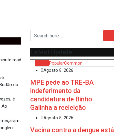
Latest Update
inute read
Recent
Popular
Common
Agosto 8, 2026
66
MPE pede ao TRE-BA
 Sudão do
indeferimento da
candidatura de Binho
vezes, é
. Ao
Galinha a reeleição
Agosto 8, 2026
 começaram
onglei e
Vacina contra a dengue está