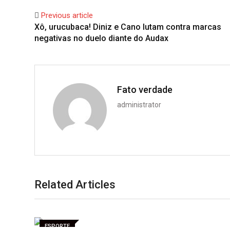
l
e
s
b
l
Previous article
e
d
a
l
r
Xô, urucubaca! Diniz e Cano lutam contra marcas
+
I
p
e
negativas no duelo diante do Audax
n
p
U
p
o
n
Fato verdade
administrator
Related Articles
ESPORTE