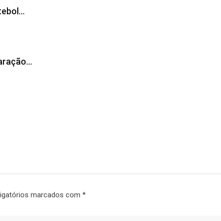
tebol…
laração…
igatórios marcados com
*