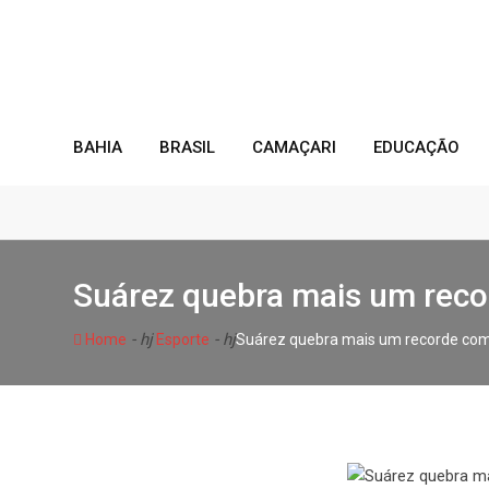
S
k
i
p
t
o
BAHIA
BRASIL
CAMAÇARI
EDUCAÇÃO
c
o
n
t
e
Suárez quebra mais um reco
n
t
- hj
- hj
Home
Esporte
Suárez quebra mais um recorde com