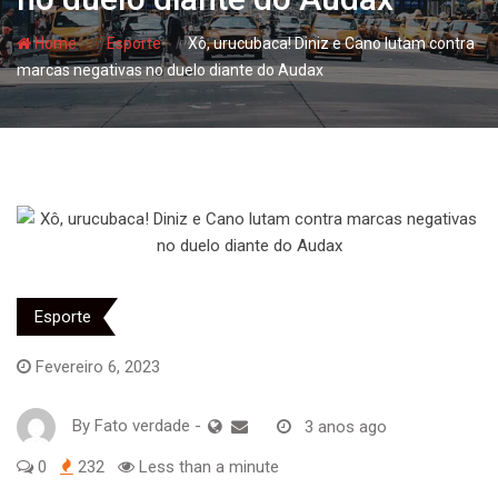
- hj
- hj
Home
Esporte
Xô, urucubaca! Diniz e Cano lutam contra
marcas negativas no duelo diante do Audax
Esporte
Fevereiro 6, 2023
By
Fato verdade
-
3 anos ago
0
232
Less than a minute