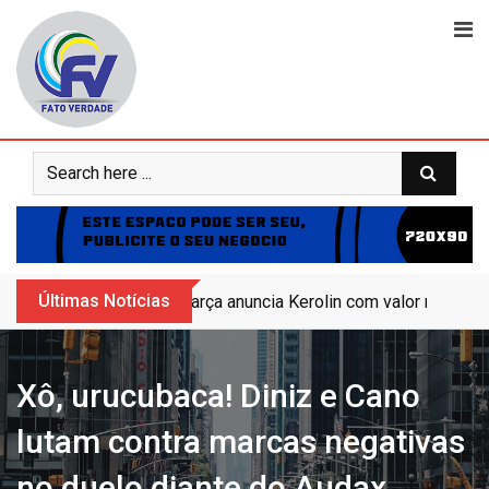
Skip
to
content
Últimas Notícias
Barça anuncia Kerolin com valor recorde 
Xô, urucubaca! Diniz e Cano
lutam contra marcas negativas
no duelo diante do Audax