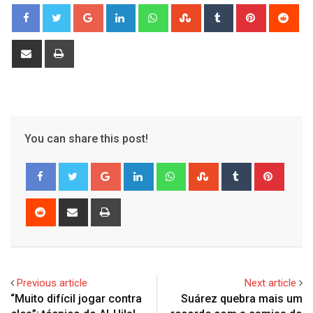
Google+
LinkedIn
Whatsapp
StumbleUpon
Tumblr
Pinterest
Red
Share
Print
via
Email
You can share this post!
Google+
LinkedIn
Whatsapp
StumbleUpon
Tumblr
Pinter
Reddit
Share
Print
via
Email
Previous article
Next article
“Muito difícil jogar contra
Suárez quebra mais um