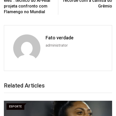
eles”: técnico do Al-Hilal
recorde com a camisa do
projeta confronto com
Grêmio
Flamengo no Mundial
Fato verdade
administrator
Related Articles
ESPORTE